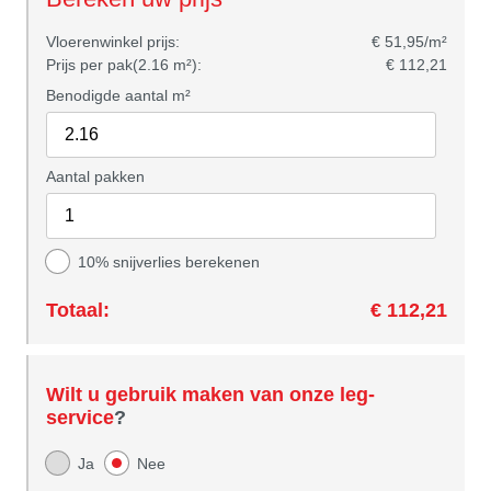
Vloerenwinkel prijs:
€ 51,95/m²
Prijs per pak(2.16 m²):
€ 112,21
Benodigde aantal m²
Aantal pakken
10% snijverlies berekenen
Totaal:
€ 112,21
Wilt u gebruik maken van onze leg-
service
?
Ja
Nee