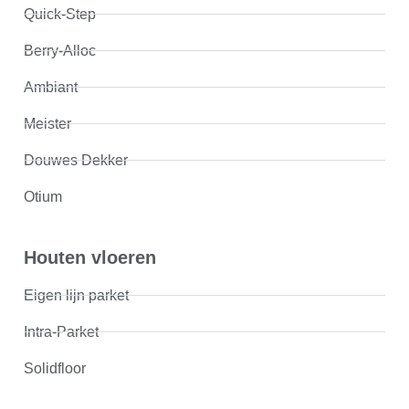
Quick-Step
Berry-Alloc
Ambiant
Meister
Douwes Dekker
Otium
Houten vloeren
Eigen lijn parket
Intra-Parket
Solidfloor