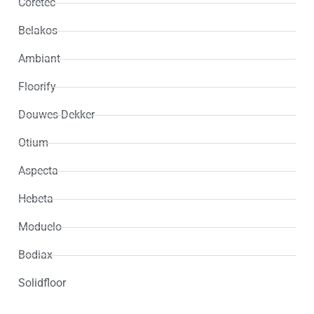
Coretec
Palazzo Rigid Click
Palazzo Visgraat XL Rigid click
(
0
)
(
0
)
Belakos
Piazzo Click SRC
Piero Click SRC
(
0
)
(
0
)
Ambiant
Piero XL Click SRC
Plank click PVC
Planken
(
0
)
(
0
)
(
0
)
Floorify
Portico Rigid click
Portico Visgraat XL Rigid click
(
0
)
(
0
)
Douwes Dekker
Praktisch Plank
Premium Wide Body
(
0
)
(
0
)
Otium
Prestige Oak
Progress Rigid Click
(
0
)
(
0
)
Aspecta
Progress Visgraat Click XL Rigid Click
ProPlus 1200
(
0
)
(
0
)
Hebeta
ProPlus 1500+
ProPlus Tile
Puur
(
0
)
(
0
)
(
0
)
Moduelo
PVC
RAL9005
RAL9010
RAL9016
(
0
)
(
0
)
(
0
)
(
0
)
Bodiax
Resada Visgraat
Ritual
Robusto Click SRC
(
0
)
(
0
)
(
0
)
Solidfloor
Rose Basic
Rose Hydro
Rose Wide
(
0
)
(
0
)
(
0
)