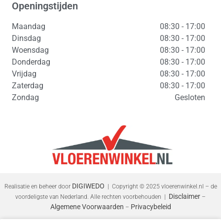
Openingstijden
Rose Wide Hydro
Saarland
Saksen
(
0
)
(
0
)
(
0
)
Maandag
08:30 - 17:00
Sarino click
Savannah 19CM Dropdown click
(
0
)
(
0
)
Dinsdag
08:30 - 17:00
Woensdag
08:30 - 17:00
Sentima Click
Sereno
Silk
(
0
)
(
0
)
(
0
)
Donderdag
08:30 - 17:00
Vrijdag
08:30 - 17:00
Silver Lake Hongaarse Punt
Soleno Click SRC
(
0
)
(
0
)
Zaterdag
08:30 - 17:00
Specials Diep Geborsteld
Specials Distressed
(
0
)
(
0
)
Zondag
Gesloten
Specials Fine Sawn
Specials Hand Scraped
(
0
)
(
0
)
Spice
Spigato Avanto visgraat Click SRC
(
0
)
(
0
)
Spigato Estino visgraat Click SRC
(
0
)
Spigato Navaro visgraat Click SRC
(
0
)
DIGIWEDO
Realisatie en beheer door
| Copyright © 2025 vloerenwinkel.nl – de
Spigato Valento Click SRC
Spigato Viranto Click SRC
(
0
)
(
0
)
Disclaimer
voordeligste van Nederland. Alle rechten voorbehouden
|
–
Algemene Voorwaarden
Privacybeleid
–
Spigato visgraat Click SRC
(
0
)