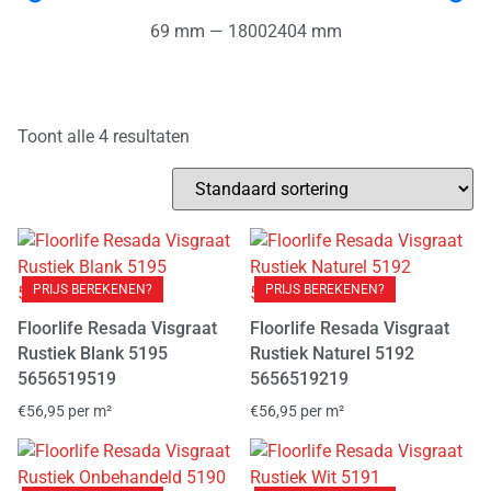
CeraTouch B
CeraTouch C
Cerino Click SRC
(
0
)
(
0
)
(
0
)
69
mm
—
18002404
mm
Cervo Rigid Click
Cervo Visgraat XL Rigid click
(
0
)
(
0
)
Chamonix Rigid Click
(
0
)
Toont alle 4 resultaten
Chamonix Visgraat Click XL Rigid Click
(
0
)
Charente Rigid Click
(
0
)
Charente Visgraat Click XL Rigid Click
Charm Wide
(
0
)
(
0
)
Chateau+
Classic
Classic visgraat
(
0
)
(
0
)
(
0
)
PRIJS BEREKENEN?
PRIJS BEREKENEN?
Clermont Visgraat Click XL Rigid Click
(
0
)
Floorlife Resada Visgraat
Floorlife Resada Visgraat
Rustiek Blank 5195
Rustiek Naturel 5192
Clermont XL Rigid click pvc
Click PVC
(
0
)
(
0
)
5656519519
5656519219
Contours IC55 Basket weave
(
0
)
€
56,95
per m²
€
56,95
per m²
Contours IC55 Hongaarse punt plank
(
0
)