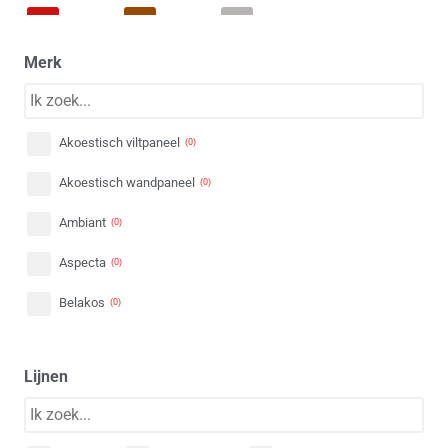
Rood
Bruin
Patroon
(
0
)
(
0
)
(
0
)
Merk
Akoestisch viltpaneel
(
0
)
Akoestisch wandpaneel
(
0
)
Ambiant
(
0
)
Aspecta
(
0
)
Belakos
(
0
)
Berry-Alloc
(
0
)
Lijnen
BerryAlloc
(
0
)
Bodiax
(
0
)