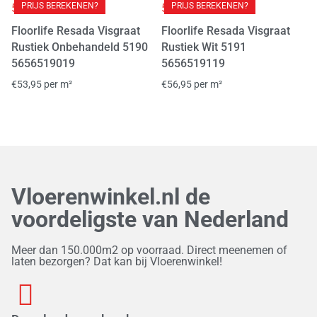
Contours IC55 Hongaarse punt tegel
(
0
)
PRIJS BEREKENEN?
PRIJS BEREKENEN?
Floorlife Resada Visgraat
Floorlife Resada Visgraat
Contours IC55 Visgraat
Creo
(
0
)
(
0
)
Rustiek Onbehandeld 5190
Rustiek Wit 5191
Crestwood Hills Plank
Dahlia
Dersimo
(
0
)
(
0
)
(
0
)
5656519019
5656519119
€
53,95
per m²
€
56,95
per m²
Detroit Beton
Edition M8
(
0
)
(
0
)
Eiken parket 19cm breed
Eiken parket 22cm breed
(
0
)
(
0
)
Eiken plank 18cm
Eiken plank 22cm
(
0
)
(
0
)
Eiken Visgraat
Eligna
Elite
Emerald
(
0
)
(
0
)
(
0
)
(
0
)
Vloerenwinkel.nl de
Enthousiast
Espero Click SRC
(
0
)
(
0
)
voordeligste van Nederland
Essentials 1200+
Essentials 1500+
(
0
)
(
0
)
Meer dan 150.000m2 op voorraad. Direct meenemen of
Essentials 1800+++
Essentials Herringbone
laten bezorgen? Dat kan bij Vloerenwinkel!
(
0
)
(
0
)
Essentials Multi series
Essentials RC30 Plank
(
0
)
(
0
)
Essentials RC30 Tegel
Essentials RC55 Plank
(
0
)
(
0
)