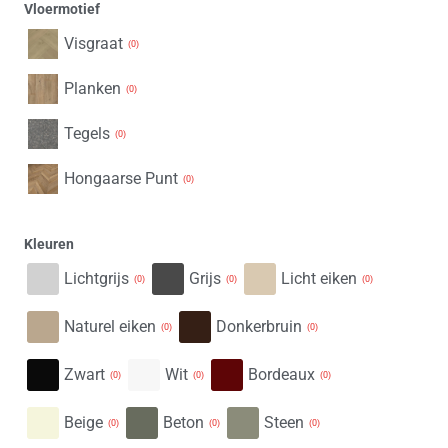
Vloermotief
Visgraat
(
0
)
Planken
(
0
)
Tegels
(
0
)
Hongaarse Punt
(
0
)
Kleuren
Lichtgrijs
Grijs
Licht eiken
(
0
)
(
0
)
(
0
)
Naturel eiken
Donkerbruin
(
0
)
(
0
)
Zwart
Wit
Bordeaux
(
0
)
(
0
)
(
0
)
Beige
Beton
Steen
(
0
)
(
0
)
(
0
)