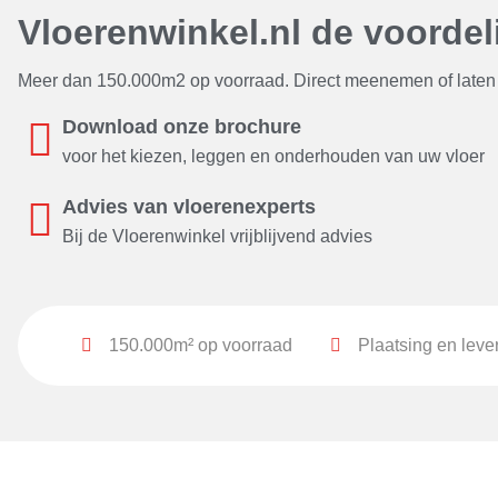
(
0
)
Tegels
Vloerenwinkel.nl de voordel
Beverly Hills Visgraat
(
0
)
Meer dan 150.000m2 op voorraad. Direct meenemen of laten 
Bliss Wide
(
0
)
Borgo Rigid Click
(
0
)
Download onze brochure
Borgo Visgraat XL Rigid
voor het kiezen, leggen en onderhouden van uw vloer
(
0
)
click
BP400 Ivar
(
0
)
Advies van vloerenexperts
Bij de Vloerenwinkel vrijblijvend advies
BP485 Narvik Visgraat
(
0
)
BP500 Thor
(
0
)
BP565
(
0
)
150.000m² op voorraad
Plaatsing en leve
BP580 Fisk Visgraat
(
0
)
BP590 Royal
(
0
)
Brentwood Plank
(
0
)
Briljant
(
0
)