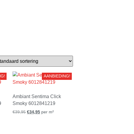
NG!
AANBIEDING!
Ambiant Sentima Click
9
Smoky 6012841219
€
39,95
€
34,95
per m²