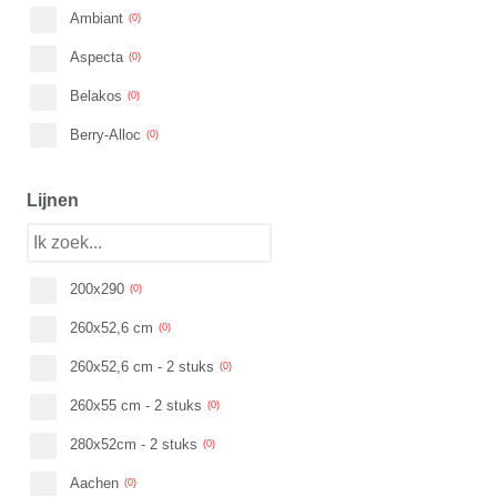
Ambiant
Beige
(
0
)
(
0
)
Aspecta
(
0
)
Beton
(
0
)
Belakos
(
0
)
Steen
(
0
)
Berry-Alloc
(
0
)
BerryAlloc
(
0
)
Rood
(
0
)
Lijnen
Bodiax
(
0
)
Bruin
(
0
)
CoreTec
(
0
)
Patroon
200x290
(
0
)
Douwes Dekker
(
0
)
(
0
)
260x52,6 cm
Eigen lijn parket
(
0
)
(
0
)
260x52,6 cm - 2 stuks
Extra Wide laminaat
(
0
)
(
0
)
260x55 cm - 2 stuks
Floorify
(
0
)
(
0
)
280x52cm - 2 stuks
Floorlife
(
0
)
(
0
)
Aachen
Hamat
(
0
)
(
0
)