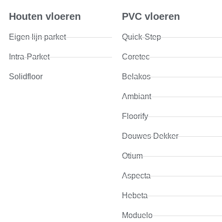
Houten vloeren
PVC vloeren
Eigen lijn parket
Quick-Step
Intra-Parket
Coretec
Solidfloor
Belakos
Ambiant
Floorify
Douwes Dekker
Otium
Aspecta
Hebeta
Moduelo