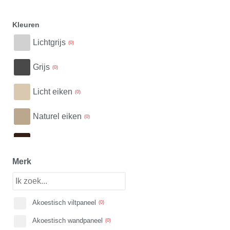
Kleuren
Lichtgrijs
(
0
)
Grijs
(
0
)
Licht eiken
(
0
)
Naturel eiken
(
0
)
Donkerbruin
(
0
)
Merk
Zwart
(
0
)
Wit
(
0
)
Akoestisch viltpaneel
(
0
)
Bordeaux
(
0
)
Akoestisch wandpaneel
(
0
)