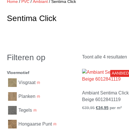
Home
/
PVC
/
Ambiant
/ Sentima Click
Naturel eiken
Naturel eiken
Naturel eiken
Bruin
Bruin
Bruin
Sentima Click
Donker bruin
Donker bruin
Donker bruin
Zwart
Rood
Beton
Zwart
Filteren op
Toont alle 4 resultaten
Steen
Beton
Patroon
Steen
Vloermotief
AANBIED
Patroon
Visgraat
(
0
)
Ambiant Sentima Click
Planken
(
0
)
Beige 6012841119
€
39,95
€
34,95
per m²
Tegels
(
0
)
Hongaarse Punt
(
0
)