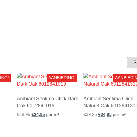
Otium
Warm by Bauwerk
Douwes Dekker
Lifestyle
Hollandsche Vloeren
Otium
Vloerenwinkel
Aspecta
Extra Wide
Hebeta
Moduelo
OP = OP vloeren
Bodiax
Solidfloor
ING!
AANBIEDING!
AANBIEDI
Vivafloors
Ambiant Sentima Click Dark
Ambiant Sentima Click
Berry-Alloc
Oak 6012841019
Naturel Oak 601284131
Vloerenwinkel
€
39,95
€
34,95
per m²
€
39,95
€
34,95
per m²