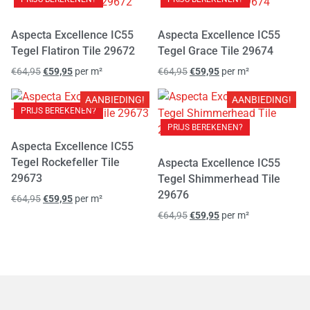
Contours IC55 Hongaarse punt tegel
Contours IC55 Visgraat
Creo
(
0
)
(
0
)
Aspecta Excellence IC55
Aspecta Excellence IC55
Tegel Flatiron Tile 29672
Tegel Grace Tile 29674
Crestwood Hills Plank
Dahlia
Dersimo
(
0
)
(
0
)
(
0
)
€
64,95
€
59,95
per m²
€
64,95
€
59,95
per m²
Detroit Beton
Edition M8
(
0
)
(
0
)
AANBIEDING!
AANBIEDING!
PRIJS BEREKENEN?
Eiken parket 19cm breed
Eiken parket 22cm breed
(
0
)
(
0
)
PRIJS BEREKENEN?
Eiken plank 18cm
Eiken plank 22cm
(
0
)
(
0
)
Aspecta Excellence IC55
Tegel Rockefeller Tile
Aspecta Excellence IC55
Eiken Visgraat
Eligna
Elite
Emerald
(
0
)
(
0
)
(
0
)
(
0
)
29673
Tegel Shimmerhead Tile
29676
Enthousiast
Espero Click SRC
(
0
)
(
0
)
€
64,95
€
59,95
per m²
€
64,95
€
59,95
per m²
Essentials 1200+
Essentials 1500+
(
0
)
(
0
)
Essentials 1800+++
Essentials Herringbone
(
0
)
(
0
)
Essentials Multi series
Essentials RC30 Plank
(
0
)
(
0
)
Essentials RC30 Tegel
Essentials RC55 Plank
(
0
)
(
0
)