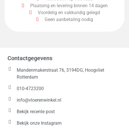
Plaatsing en levering binnen 14 dagen
Laminaat Hybrid waterproof Aqua Q5
(
0
)
Voordelig en vakkundig gelegd
Geen aanbetaling nodig
Laminaat planken
Laminaat planken Premium Eight
(
0
)
(
0
)
Laminaat tegels
Laminaat Versaille tegel
(
0
)
(
0
)
Laminaat visgraat
Lange planken
(
0
)
(
0
)
Contactgegevens
Layred Herringbone
LayRed Medium Plank
(
0
)
(
0
)
LayRed Medium tegel
LayRed plank
(
0
)
(
0
)
Mandenmakerstraat 76, 3194DG, Hoogvliet
Rotterdam
LayRed Small tegel
LB150
LC150
(
0
)
(
0
)
(
0
)
010-4723200
LD150
LD200
LD250
(
0
)
(
0
)
(
0
)
info@vloerenwinkel.nl
Lindura Parket HD400
Lindura Visgraat Parket HS400
(
0
)
(
0
)
Bekijk recente post
Livera
LL150
LL250
(
0
)
(
0
)
(
0
)
Bekijk onze Instagram
Longlife Parket PD400
Longlife Parket PD450
(
0
)
(
0
)