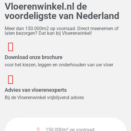
Vloerenwinkel.nl de
Essentials RC55 Tegel
Essentials Tile++
(
0
)
(
0
)
voordeligste van Nederland
Estino Click SRC
Eurohome
Everest
(
0
)
(
0
)
(
0
)
Meer dan 150.000m2 op voorraad. Direct meenemen of
laten bezorgen? Dat kan bij Vloerenwinkel!
Excellence IC55 Plank
Excellence IC55 Tegel
(
0
)
(
0
)
Expression Aqua
Futuro Rigid click
(
0
)
(
0
)
Download onze brochure
Futuro Visgraat XL Rigid click
Galant
(
0
)
(
0
)
voor het kiezen, leggen en onderhouden van uw vloer
Gefolied
Glam
Herringbone click PVC
(
0
)
(
0
)
(
0
)
Hongaarse Punt
HPF Grand Avenue
(
0
)
(
0
)
Advies van vloerenexperts
HPF Grand Majestic
HPF Original
Impressive
(
0
)
(
0
)
(
0
)
Bij de Vloerenwinkel vrijblijvend advies
Impressive Design (visgraat)
Impressive Ultra
(
0
)
(
0
)
Ingelstad
Ingresso
Just
Just Wide
(
0
)
(
0
)
(
0
)
(
0
)
150.000m² op voorraad
Krachtig
Kronotex
Laminaat
(
0
)
(
0
)
(
0
)