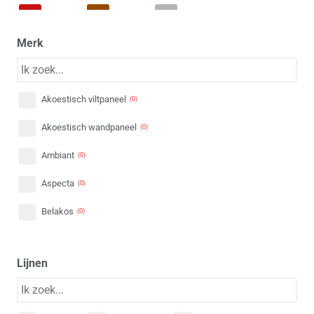
Rood
Bruin
Patroon
(
0
)
(
0
)
(
0
)
Merk
Akoestisch viltpaneel
(
0
)
Akoestisch wandpaneel
(
0
)
Ambiant
(
0
)
Aspecta
(
0
)
Belakos
(
0
)
Berry-Alloc
(
0
)
Lijnen
BerryAlloc
(
0
)
Bodiax
(
0
)