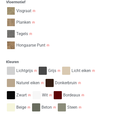
Vloermotief
Visgraat
(
0
)
Planken
(
0
)
Tegels
(
0
)
Hongaarse Punt
(
0
)
Kleuren
Lichtgrijs
Grijs
Licht eiken
(
0
)
(
0
)
(
0
)
Naturel eiken
Donkerbruin
(
0
)
(
0
)
Zwart
Wit
Bordeaux
(
0
)
(
0
)
(
0
)
Beige
Beton
Steen
(
0
)
(
0
)
(
0
)