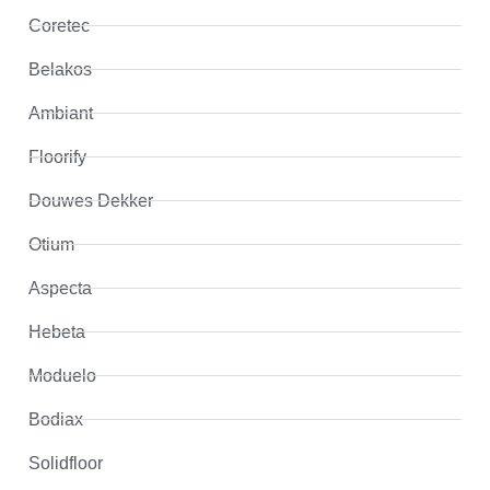
Coretec
Belakos
Ambiant
Floorify
Douwes Dekker
Otium
Aspecta
Hebeta
Moduelo
Bodiax
Solidfloor