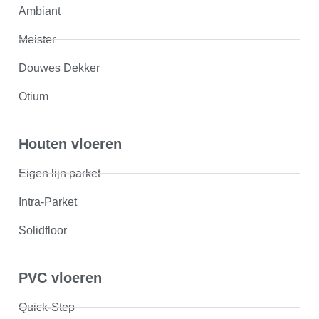
Ambiant
Meister
Douwes Dekker
Otium
Houten vloeren
Eigen lijn parket
Intra-Parket
Solidfloor
PVC vloeren
Quick-Step