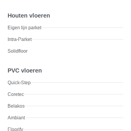
Houten vloeren
Eigen lijn parket
Intra-Parket
Solidfloor
PVC vloeren
Quick-Step
Coretec
Belakos
Ambiant
Floorify