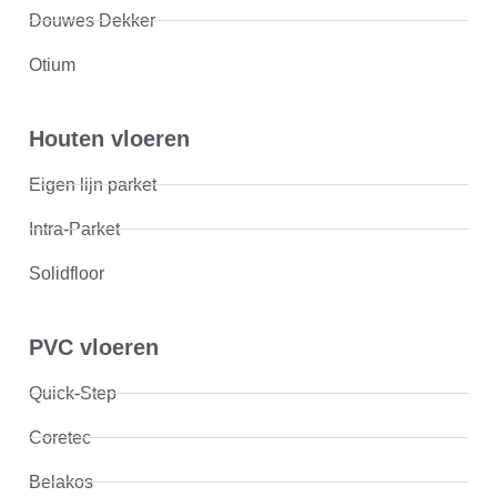
Douwes Dekker
Otium
Houten vloeren
Eigen lijn parket
Intra-Parket
Solidfloor
PVC vloeren
Quick-Step
Coretec
Belakos