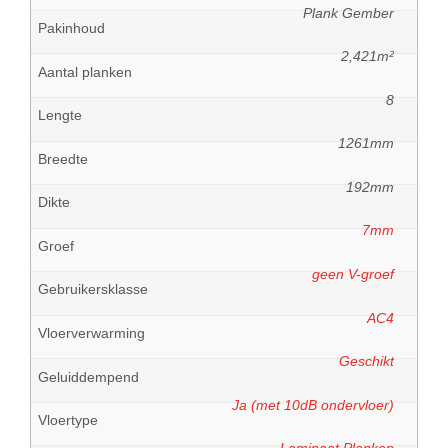
Plank Gember
Pakinhoud
2,421m²
Aantal planken
8
Lengte
1261mm
Breedte
192mm
Dikte
7mm
Groef
geen V-groef
Gebruikersklasse
AC4
Vloerverwarming
Geschikt
Geluiddempend
Ja (met 10dB ondervloer)
Vloertype