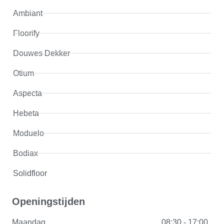
Ambiant
Floorify
Douwes Dekker
Otium
Aspecta
Hebeta
Moduelo
Bodiax
Solidfloor
Openingstijden
Maandag
08:30 - 17:00