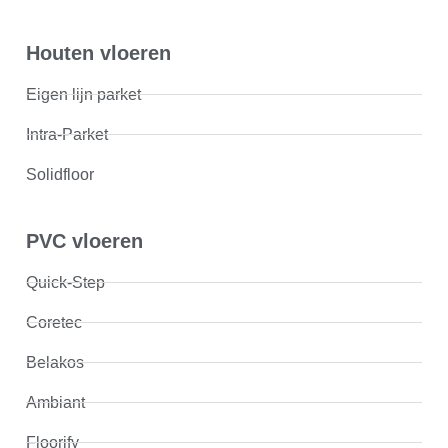
Houten vloeren
Eigen lijn parket
Intra-Parket
Solidfloor
PVC vloeren
Quick-Step
Coretec
Belakos
Ambiant
Floorify