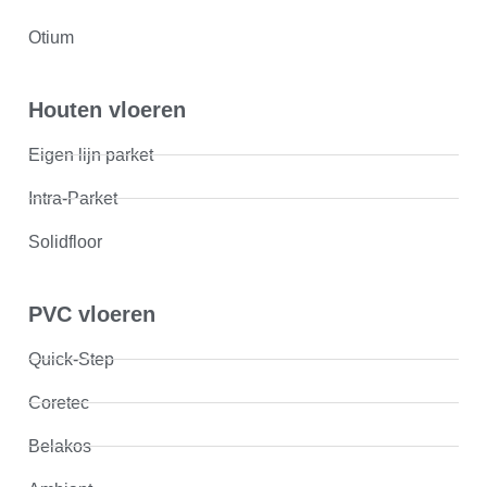
Otium
Houten vloeren
Eigen lijn parket
Intra-Parket
Solidfloor
PVC vloeren
Quick-Step
Coretec
Belakos