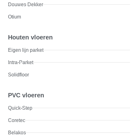
Douwes Dekker
Otium
Houten vloeren
Eigen lijn parket
Intra-Parket
Solidfloor
PVC vloeren
Quick-Step
Coretec
Belakos