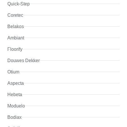
Quick-Step
Coretec
Belakos
Ambiant
Floorify
Douwes Dekker
Otium
Aspecta
Hebeta
Moduelo
Bodiax