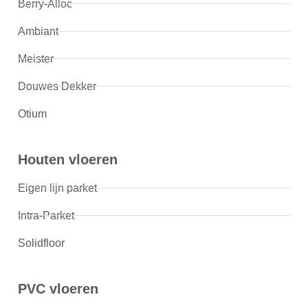
Berry-Alloc
Ambiant
Meister
Douwes Dekker
Otium
Houten vloeren
Eigen lijn parket
Intra-Parket
Solidfloor
PVC vloeren