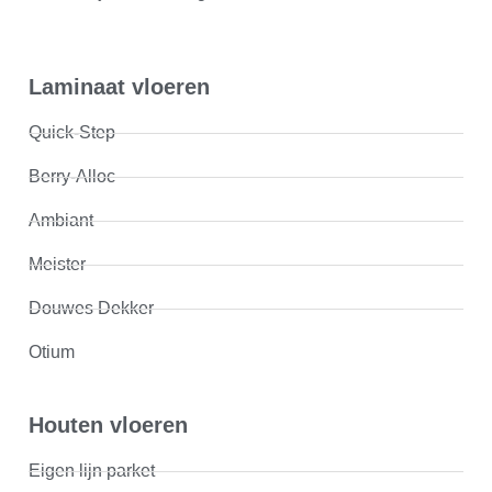
Laminaat vloeren
Quick-Step
Berry-Alloc
Ambiant
Meister
Douwes Dekker
Otium
Houten vloeren
Eigen lijn parket