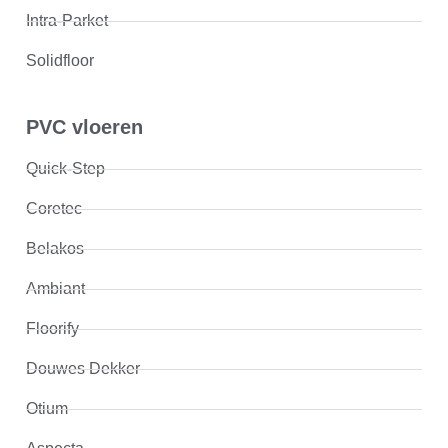
Intra-Parket
Solidfloor
PVC vloeren
Quick-Step
Coretec
Belakos
Ambiant
Floorify
Douwes Dekker
Otium