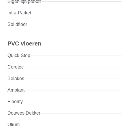
Eigen lijn parket
Intra-Parket
Solidfloor
PVC vloeren
Quick-Step
Coretec
Belakos
Ambiant
Floorify
Douwes Dekker
Otium