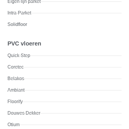
Eigen lijn parket
Intra-Parket
Solidfloor
PVC vloeren
Quick-Step
Coretec
Belakos
Ambiant
Floorify
Douwes Dekker
Otium