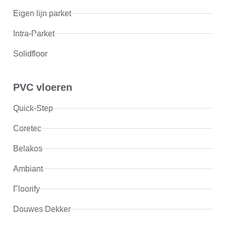
Eigen lijn parket
Intra-Parket
Solidfloor
PVC vloeren
Quick-Step
Coretec
Belakos
Ambiant
Floorify
Douwes Dekker