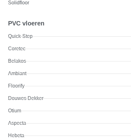
Solidfloor
PVC vloeren
Quick-Step
Coretec
Belakos
Ambiant
Floorify
Douwes Dekker
Otium
Aspecta
Hebeta