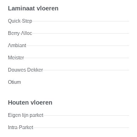
Laminaat vloeren
Quick-Step
Berry-Alloc
Ambiant
Meister
Douwes Dekker
Otium
Houten vloeren
Eigen lijn parket
Intra-Parket