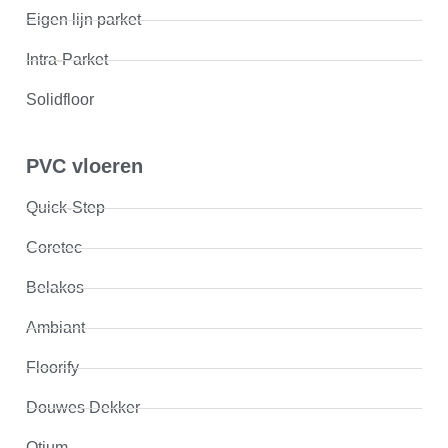
Eigen lijn parket
Intra-Parket
Solidfloor
PVC vloeren
Quick-Step
Coretec
Belakos
Ambiant
Floorify
Douwes Dekker
Otium