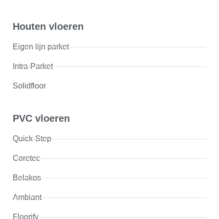
Houten vloeren
Eigen lijn parket
Intra-Parket
Solidfloor
PVC vloeren
Quick-Step
Coretec
Belakos
Ambiant
Floorify